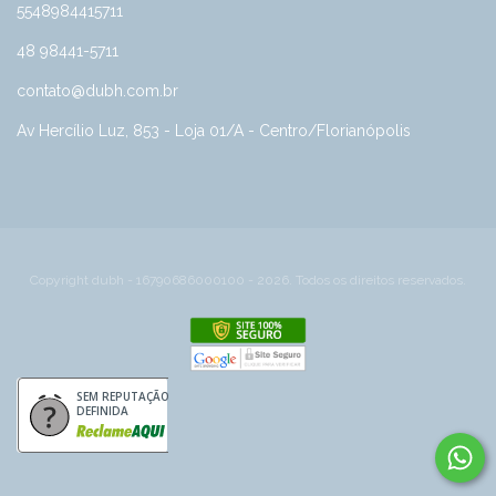
5548984415711
48 98441-5711
contato@dubh.com.br
Av Hercílio Luz, 853 - Loja 01/A - Centro/Florianópolis
Copyright dubh - 16790686000100 - 2026. Todos os direitos reservados.
SEM REPUTAÇÃO
DEFINIDA