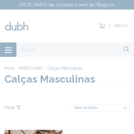
FRETE GRÁTIS nas compras a partir de R$459,00.
0
R$0,00
-
Início
-
MASCULINO
-
Calças Masculinas
Calças Masculinas
Filtrar