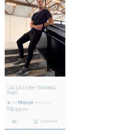
CALÇA DUBH TRAINING -
Preto
2
x de
R$99,50
sem juros
R$199,00
COMPRAR