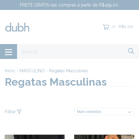
FRETE GRÁTIS nas compras a partir de R$459,00.
0
R$0,00
-
Início
-
MASCULINO
-
Regatas Masculinas
Regatas Masculinas
Filtrar