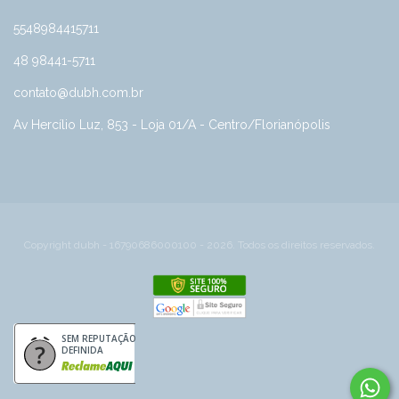
5548984415711
48 98441-5711
contato@dubh.com.br
Av Hercílio Luz, 853 - Loja 01/A - Centro/Florianópolis
Copyright dubh - 16790686000100 - 2026. Todos os direitos reservados.
SEM REPUTAÇÃO
DEFINIDA