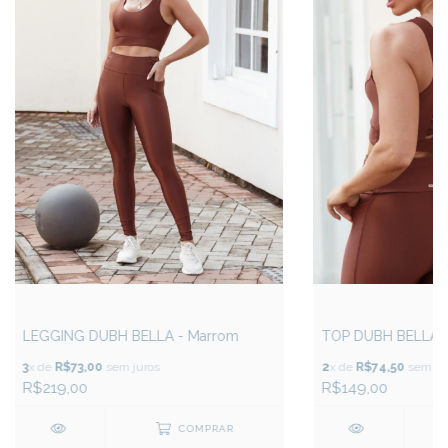
LEGGING DUBH BELLA - Marrom
TOP DUBH BELLA 
3
x de
R$73,00
sem juros
2
x de
R$74,50
sem ju
R$219,00
R$149,00
COMPRAR