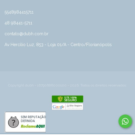
5548984415711
48 98441-5711
contato@dubh.com.br
Av Hercílio Luz, 853 - Loja 01/A - Centro/Florianópolis
Copyright dubh - 16790686000100 - 2026. Todos os direitos reservados.
SEM REPUTAÇÃO
DEFINIDA