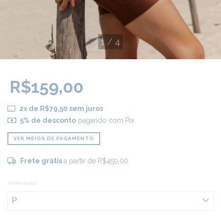
1
/
4
R$159,00
2
x de
R$79,50
sem juros
5% de desconto
pagando com Pix
VER MEIOS DE PAGAMENTO
Frete grátis
a partir de
R$459,00
TAMANHO